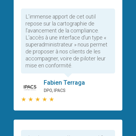
L’immense apport de cet outil
repose sur la cartographie de
l’avancement de la compliance.
L’accès à une interface d’un type «
superadministrateur » nous permet
de proposer à nos clients de les
accompagner, voire de piloter leur
mise en conformité.
Fabien Terraga
DPO, IPACS
★
★
★
★
★