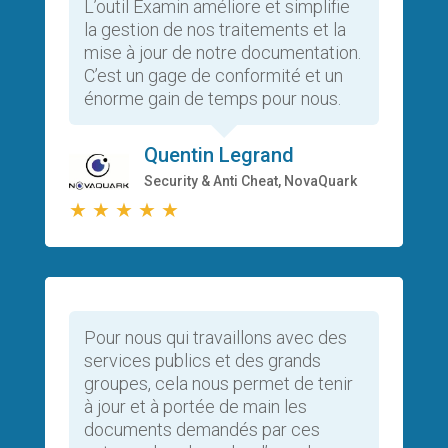
L’outil Examin améliore et simplifie
la gestion de nos traitements et la
mise à jour de notre documentation.
C’est un gage de conformité et un
énorme gain de temps pour nous.
Quentin Legrand
Security & Anti Cheat, NovaQuark
★
★
★
★
★
Pour nous qui travaillons avec des
services publics et des grands
groupes, cela nous permet de tenir
à jour et à portée de main les
documents demandés par ces