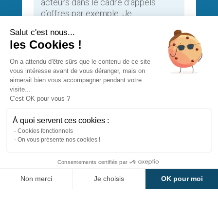
acteurs dans le cadre d’appels
d’offres par exemple. Je
recommande.
Salut c'est nous...
les Cookies !
Ludovic Auberger
On a attendu d'être sûrs que le contenu de ce site
CTO, Nextories
vous intéresse avant de vous déranger, mais on
★
★
★
★
★
aimerait bien vous accompagner pendant votre
visite...
C'est OK pour vous ?
À quoi servent ces cookies :
Cookies fonctionnels
On vous présente nos cookies !
Consentements certifiés par
Non merci
Je choisis
OK pour moi
Plateforme de Gestion du Consentement : Personnalisez vos Options
Axeptio consent
Notre plateforme vous permet d'adapter et de gérer vos paramètres de 