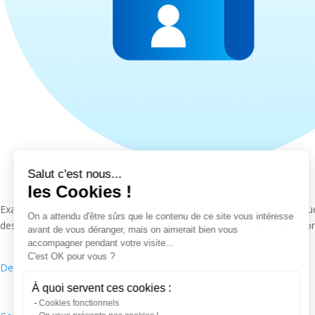
Salut c'est nous...
les Cookies !
Examin s’adapte à tout type de structure parce que nous pensons que 
On a attendu d'être sûrs que le contenu de ce site vous intéresse
des points de contrôle relatifs aux exigences juridiques qui vous in
avant de vous déranger, mais on aimerait bien vous
accompagner pendant votre visite...
C'est OK pour vous ?
Demander une démo
À quoi servent ces cookies :
Cookies fonctionnels