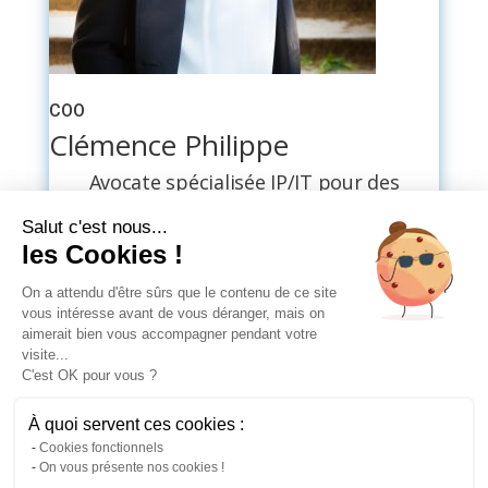
COO
Clémence Philippe
Avocate spécialisée IP/IT pour des
cabinets d’avocats anglo-saxons ou
Salut c'est nous...
français (EY, Clifford Chance LLP, Stehlin &
les Cookies !
Associés), elle a fondé le cabinet Welaw en
Janvier 2014 puis Examin.
On a attendu d'être sûrs que le contenu de ce site
vous intéresse avant de vous déranger, mais on
Clémence assure la composante
aimerait bien vous accompagner pendant votre
opérationnelle d’Examin.
visite...
C'est OK pour vous ?
Linkedin
À quoi servent ces cookies :
Cookies fonctionnels
On vous présente nos cookies !