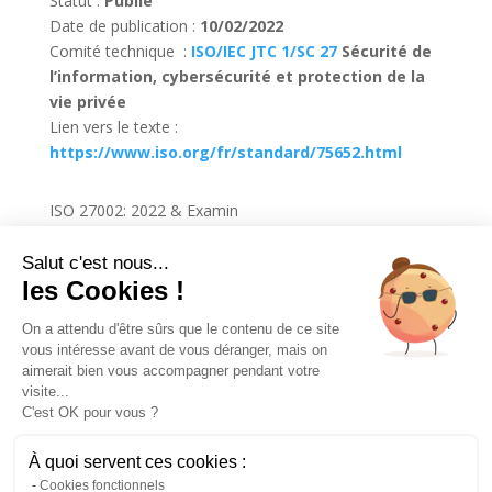
Statut :
Publié
Date de publication :
10/02/2022
Comité technique :
ISO/IEC JTC 1/SC 27
Sécurité de
l’information, cybersécurité et protection de la
vie privée
Lien vers le texte :
https://www.iso.org/fr/standard/75652.html
ISO 27002: 2022 & Examin
6 thèmes, 45 points de contrôles, 142 questions,
14 partenaires
Salut c'est nous...
En lien avec ISO 27001, ISO 27701
les Cookies !
Sous-référentiel
On a attendu d'être sûrs que le contenu de ce site
27001 – 1
vous intéresse avant de vous déranger, mais on
27002 – 6
aimerait bien vous accompagner pendant votre
visite...
C'est OK pour vous ?
À quoi servent ces cookies :
Cookies fonctionnels