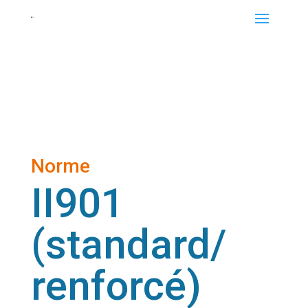
Norme
II901
(standard/
renforcé)